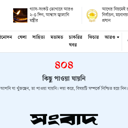
গ্যাস-সংকট ভোগাবে আরও
আগের নিয়মেই রাষ
২-৩ দিন, আশ্বাস জ্বালানি
নির্বাচন, মনোন
মন্ত্রীর
প্রধান
িনোদন
খেলা
সাহিত্য
মতামত
চাকরির
ফিচার
আরও
খবর
৪০৪
কিছু পাওয়া যায়নি
আপনি যা খুঁজছেন, তা পাওয়া যায়নি। দয়া করে, বিষয়টি সম্পর্কে নিশ্চিত হয়ে নিন।