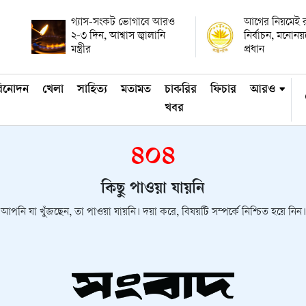
গ্যাস-সংকট ভোগাবে আরও
আগের নিয়মেই রাষ
২-৩ দিন, আশ্বাস জ্বালানি
নির্বাচন, মনোন
মন্ত্রীর
প্রধান
িনোদন
খেলা
সাহিত্য
মতামত
চাকরির
ফিচার
আরও
খবর
৪০৪
কিছু পাওয়া যায়নি
আপনি যা খুঁজছেন, তা পাওয়া যায়নি। দয়া করে, বিষয়টি সম্পর্কে নিশ্চিত হয়ে নিন।