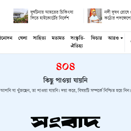
দুর্ঘটনায় আহতের চিকিৎসা
নদী দূষণ রোধে প্র
দিতে হাইকোর্টের নির্দেশ
কঠোর পদক্ষেপের
িনোদন
খেলা
সাহিত্য
মতামত
সংস্কৃতি-
ফিচার
আরও
ঐতিহ্য
৪০৪
কিছু পাওয়া যায়নি
আপনি যা খুঁজছেন, তা পাওয়া যায়নি। দয়া করে, বিষয়টি সম্পর্কে নিশ্চিত হয়ে নিন।