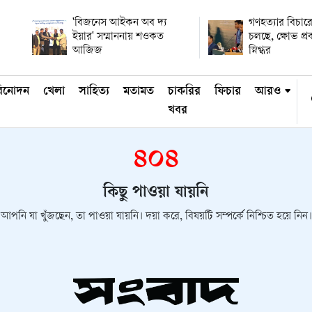
'বিজনেস আইকন অব দ্য
গণহত্যার বিচারে
ইয়ার' সম্মাননায় শওকত
চলছে, ক্ষোভ প্র
আজিজ
স্নিগ্ধর
িনোদন
খেলা
সাহিত্য
মতামত
চাকরির
ফিচার
আরও
খবর
৪০৪
কিছু পাওয়া যায়নি
আপনি যা খুঁজছেন, তা পাওয়া যায়নি। দয়া করে, বিষয়টি সম্পর্কে নিশ্চিত হয়ে নিন।