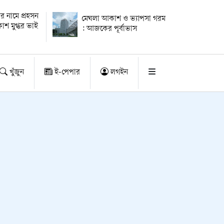
র নামে প্রহসন
মেঘলা আকাশ ও ভ্যাপসা গরম
কাশ মুগ্ধর ভাই
: আজকের পূর্বাভাস
খুঁজুন
ই-পেপার
লগইন