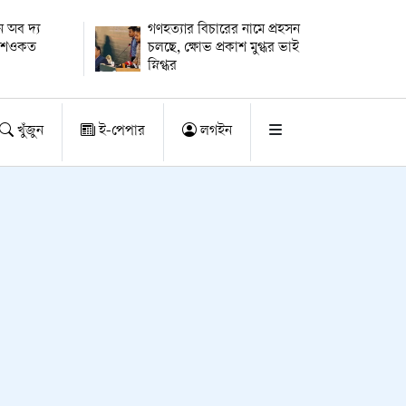
 অব দ্য
গণহত্যার বিচারের নামে প্রহসন
ায় শওকত
চলছে, ক্ষোভ প্রকাশ মুগ্ধর ভাই
স্নিগ্ধর
খুঁজুন
ই-পেপার
লগইন