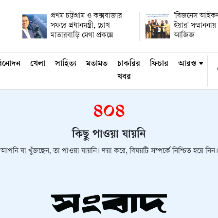
প্রথম চট্টগ্রাম ও কক্সবাজার
'বিজনেস আইকন
সফরে প্রধানমন্ত্রী, চোখ
ইয়ার' সম্মানন
মাতারবাড়ি মেগা প্রকল্পে
আজিজ
িনোদন
খেলা
সাহিত্য
মতামত
চাকরির
ফিচার
আরও
খবর
৪০৪
কিছু পাওয়া যায়নি
আপনি যা খুঁজছেন, তা পাওয়া যায়নি। দয়া করে, বিষয়টি সম্পর্কে নিশ্চিত হয়ে নিন।