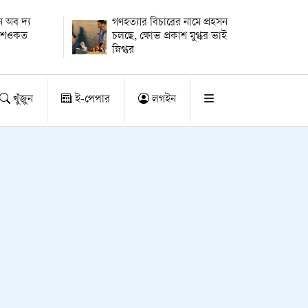
 অব দ্য
গণহত্যার বিচারের নামে প্রহসন
ায় শওকত
চলছে, ক্ষোভ প্রকাশ মুগ্ধর ভাই
স্নিগ্ধর
খুঁজুন
ই-পেপার
লগইন