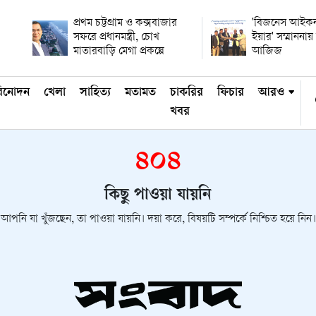
প্রথম চট্টগ্রাম ও কক্সবাজার
'বিজনেস আইকন
সফরে প্রধানমন্ত্রী, চোখ
ইয়ার' সম্মানন
মাতারবাড়ি মেগা প্রকল্পে
আজিজ
িনোদন
খেলা
সাহিত্য
মতামত
চাকরির
ফিচার
আরও
খবর
৪০৪
কিছু পাওয়া যায়নি
আপনি যা খুঁজছেন, তা পাওয়া যায়নি। দয়া করে, বিষয়টি সম্পর্কে নিশ্চিত হয়ে নিন।