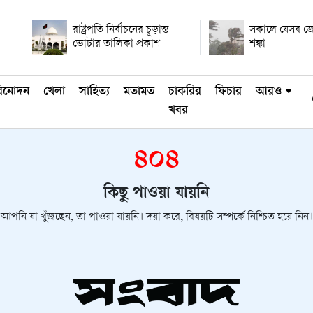
রাষ্ট্রপতি নির্বাচনের চূড়ান্ত
সকালে যেসব জেল
ভোটার তালিকা প্রকাশ
শঙ্কা
িনোদন
খেলা
সাহিত্য
মতামত
চাকরির
ফিচার
আরও
খবর
৪০৪
কিছু পাওয়া যায়নি
আপনি যা খুঁজছেন, তা পাওয়া যায়নি। দয়া করে, বিষয়টি সম্পর্কে নিশ্চিত হয়ে নিন।