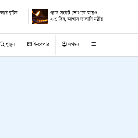
ায় বৃষ্টির
গ্যাস-সংকট ভোগাবে আরও
২-৩ দিন, আশ্বাস জ্বালানি মন্ত্রীর
খুঁজুন
ই-পেপার
লগইন