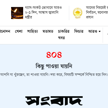
গ্যাস-সংকট ভোগাবে আরও
আগের নিয়মেই রাষ
২-৩ দিন, আশ্বাস জ্বালানি
নির্বাচন, মনোন
মন্ত্রীর
প্রধান
িনোদন
খেলা
সাহিত্য
মতামত
চাকরির
ফিচার
আরও
খবর
৪০৪
কিছু পাওয়া যায়নি
আপনি যা খুঁজছেন, তা পাওয়া যায়নি। দয়া করে, বিষয়টি সম্পর্কে নিশ্চিত হয়ে নিন।