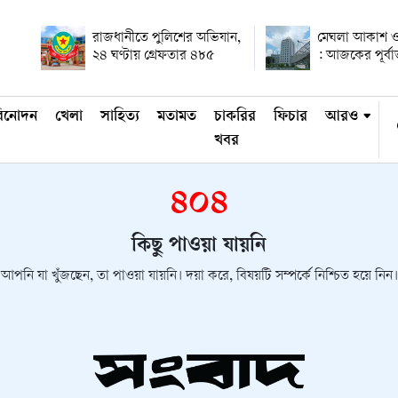
রাজধানীতে পুলিশের অভিযান,
মেঘলা আকাশ ও
২৪ ঘণ্টায় গ্রেফতার ৪৮৫
: আজকের পূর্ব
িনোদন
খেলা
সাহিত্য
মতামত
চাকরির
ফিচার
আরও
খবর
৪০৪
কিছু পাওয়া যায়নি
আপনি যা খুঁজছেন, তা পাওয়া যায়নি। দয়া করে, বিষয়টি সম্পর্কে নিশ্চিত হয়ে নিন।