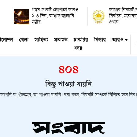
গ্যাস-সংকট ভোগাবে আরও
আগের নিয়মেই রাষ
২-৩ দিন, আশ্বাস জ্বালানি
নির্বাচন, মনোন
মন্ত্রীর
প্রধান
িনোদন
খেলা
সাহিত্য
মতামত
চাকরির
ফিচার
আরও
খবর
৪০৪
কিছু পাওয়া যায়নি
আপনি যা খুঁজছেন, তা পাওয়া যায়নি। দয়া করে, বিষয়টি সম্পর্কে নিশ্চিত হয়ে নিন।