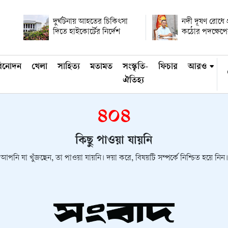
দুর্ঘটনায় আহতের চিকিৎসা
নদী দূষণ রোধে প্র
দিতে হাইকোর্টের নির্দেশ
কঠোর পদক্ষেপের
িনোদন
খেলা
সাহিত্য
মতামত
সংস্কৃতি-
ফিচার
আরও
ঐতিহ্য
৪০৪
কিছু পাওয়া যায়নি
আপনি যা খুঁজছেন, তা পাওয়া যায়নি। দয়া করে, বিষয়টি সম্পর্কে নিশ্চিত হয়ে নিন।