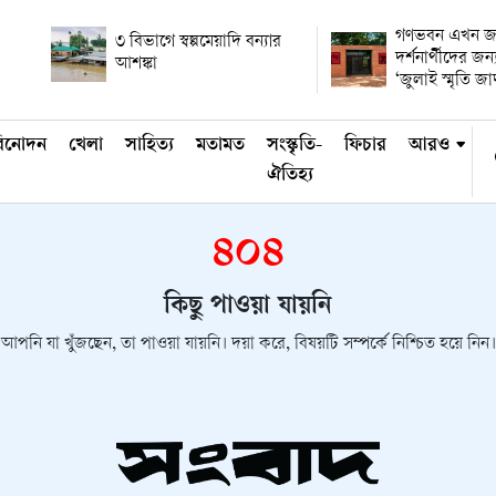
গণভবন এখন জা
৩ বিভাগে স্বল্পমেয়াদি বন্যার
দর্শনার্থীদের জন্য
আশঙ্কা
‘জুলাই স্মৃতি জা
িনোদন
খেলা
সাহিত্য
মতামত
সংস্কৃতি-
ফিচার
আরও
ঐতিহ্য
৪০৪
কিছু পাওয়া যায়নি
আপনি যা খুঁজছেন, তা পাওয়া যায়নি। দয়া করে, বিষয়টি সম্পর্কে নিশ্চিত হয়ে নিন।