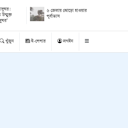
দুঘর:
৬ জেলায় ঝোড়ো হাওয়ার
 উন্মুক্ত
পূর্বাভাস
দুঘর’
খুঁজুন
ই-পেপার
লগইন