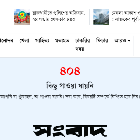
রাজধানীতে পুলিশের অভিযান,
মেঘলা আকাশ ও
২৪ ঘণ্টায় গ্রেফতার ৪৮৫
: আজকের পূর্ব
িনোদন
খেলা
সাহিত্য
মতামত
চাকরির
ফিচার
আরও
খবর
৪০৪
কিছু পাওয়া যায়নি
আপনি যা খুঁজছেন, তা পাওয়া যায়নি। দয়া করে, বিষয়টি সম্পর্কে নিশ্চিত হয়ে নিন।