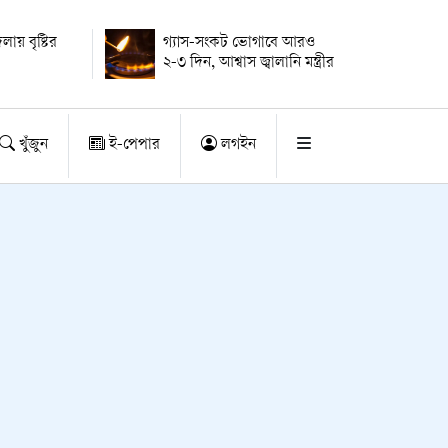
ায় বৃষ্টির
গ্যাস-সংকট ভোগাবে আরও
২-৩ দিন, আশ্বাস জ্বালানি মন্ত্রীর
খুঁজুন
ই-পেপার
লগইন