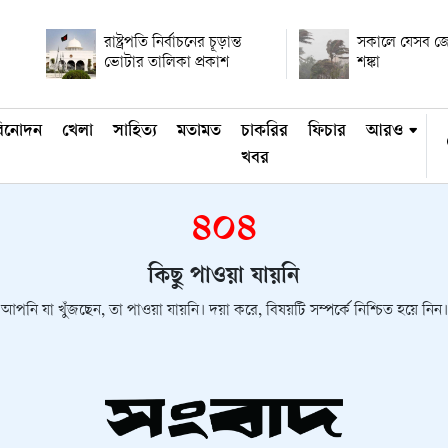
রাষ্ট্রপতি নির্বাচনের চূড়ান্ত
সকালে যেসব জেল
ভোটার তালিকা প্রকাশ
শঙ্কা
িনোদন
খেলা
সাহিত্য
মতামত
চাকরির
ফিচার
আরও
খবর
৪০৪
কিছু পাওয়া যায়নি
আপনি যা খুঁজছেন, তা পাওয়া যায়নি। দয়া করে, বিষয়টি সম্পর্কে নিশ্চিত হয়ে নিন।