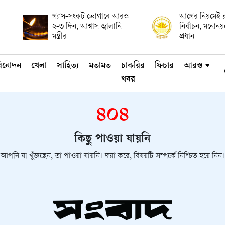
গ্যাস-সংকট ভোগাবে আরও
আগের নিয়মেই রাষ
২-৩ দিন, আশ্বাস জ্বালানি
নির্বাচন, মনোন
মন্ত্রীর
প্রধান
িনোদন
খেলা
সাহিত্য
মতামত
চাকরির
ফিচার
আরও
খবর
৪০৪
কিছু পাওয়া যায়নি
আপনি যা খুঁজছেন, তা পাওয়া যায়নি। দয়া করে, বিষয়টি সম্পর্কে নিশ্চিত হয়ে নিন।