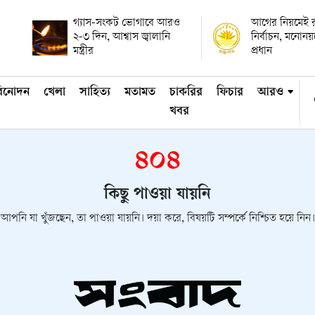
গ্যাস-সংকট ভোগাবে আরও
আগের নিয়মেই রাষ
২-৩ দিন, আশ্বাস জ্বালানি
নির্বাচন, মনোন
মন্ত্রীর
প্রধান
িনোদন
খেলা
সাহিত্য
মতামত
চাকরির
ফিচার
আরও
খবর
৪০৪
কিছু পাওয়া যায়নি
আপনি যা খুঁজছেন, তা পাওয়া যায়নি। দয়া করে, বিষয়টি সম্পর্কে নিশ্চিত হয়ে নিন।