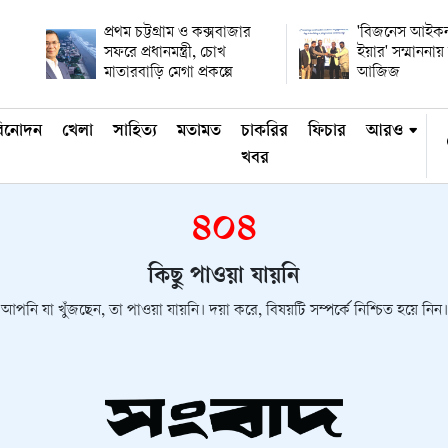
প্রথম চট্টগ্রাম ও কক্সবাজার
'বিজনেস আইকন
সফরে প্রধানমন্ত্রী, চোখ
ইয়ার' সম্মানন
মাতারবাড়ি মেগা প্রকল্পে
আজিজ
িনোদন
খেলা
সাহিত্য
মতামত
চাকরির
ফিচার
আরও
খবর
৪০৪
কিছু পাওয়া যায়নি
আপনি যা খুঁজছেন, তা পাওয়া যায়নি। দয়া করে, বিষয়টি সম্পর্কে নিশ্চিত হয়ে নিন।