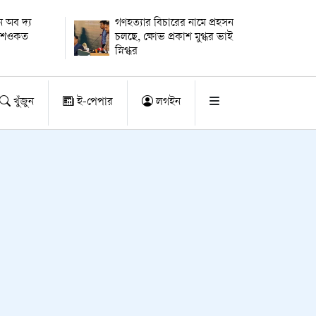
 অব দ্য
গণহত্যার বিচারের নামে প্রহসন
ায় শওকত
চলছে, ক্ষোভ প্রকাশ মুগ্ধর ভাই
স্নিগ্ধর
খুঁজুন
ই-পেপার
লগইন