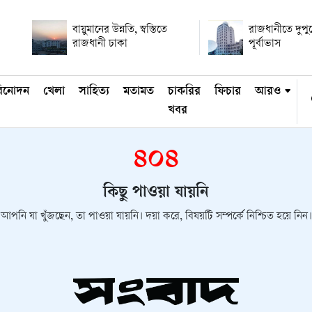
বায়ুমানের উন্নতি, স্বস্তিতে
রাজধানীতে দুপুরে
রাজধানী ঢাকা
পূর্বাভাস
িনোদন
খেলা
সাহিত্য
মতামত
চাকরির
ফিচার
আরও
খবর
৪০৪
কিছু পাওয়া যায়নি
আপনি যা খুঁজছেন, তা পাওয়া যায়নি। দয়া করে, বিষয়টি সম্পর্কে নিশ্চিত হয়ে নিন।