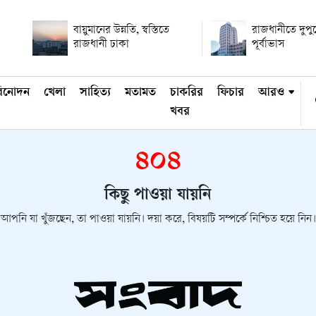
বায়ুমানের উন্নতি, স্বস্তিতে
রাজধানীতে দুপুরে
রাজধানী ঢাকা
পূর্বাভাস
িনোদন
খেলা
সাহিত্য
মতামত
চাকরির
ফিচার
আরও
খবর
৪০৪
কিছু পাওয়া যায়নি
আপনি যা খুঁজছেন, তা পাওয়া যায়নি। দয়া করে, বিষয়টি সম্পর্কে নিশ্চিত হয়ে নিন।