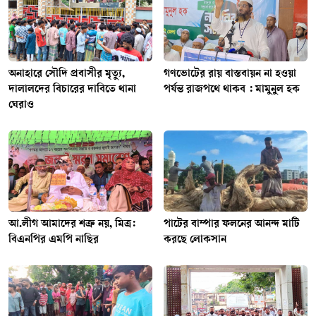
অনাহারে সৌদি প্রবাসীর মৃত্যু,
গণভোটের রায় বাস্তবায়ন না হওয়া
দালালদের বিচারের দাবিতে থানা
পর্যন্ত রাজপথে থাকব : মামুনুল হক
ঘেরাও
আ.লীগ আমাদের শত্রু নয়, মিত্র:
পাটের বাম্পার ফলনের আনন্দ মাটি
বিএনপির এমপি নাছির
করছে লোকসান