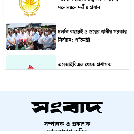
মনোনয়নে দলীয় প্রধান
চলতি বছরেই ৫ স্তরের স্থানীয় সরকার
নির্বাচন: প্রতিমন্ত্রী
এসআইবিএল থেকে প্রশাসক
প্রত্যাহার
দেড় কোটি পরিবার পাবে কার্ড,
উদ্বোধন ১৬ আগস্ট
সম্পাদক ও প্রকাশক
চব্বিশের জুলাই: রাষ্ট্র রূপান্তরের
আলতামাশ কবির