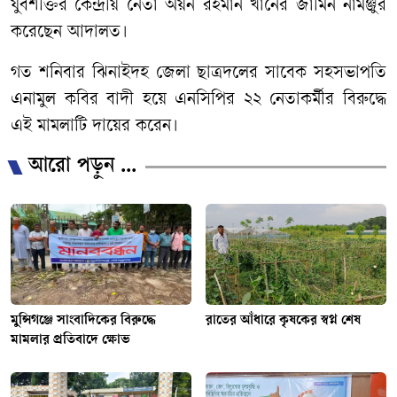
যুবশক্তির কেন্দ্রীয় নেতা অয়ন রহমান খানের জামিন নামঞ্জুর
করেছেন আদালত।
গত শনিবার ঝিনাইদহ জেলা ছাত্রদলের সাবেক সহসভাপতি
এনামুল কবির বাদী হয়ে এনসিপির ২২ নেতাকর্মীর বিরুদ্ধে
এই মামলাটি দায়ের করেন।
আরো পড়ুন ...
মুন্সিগঞ্জে সাংবাদিকের বিরুদ্ধে
রাতের আঁধারে কৃষকের স্বপ্ন শেষ
মামলার প্রতিবাদে ক্ষোভ