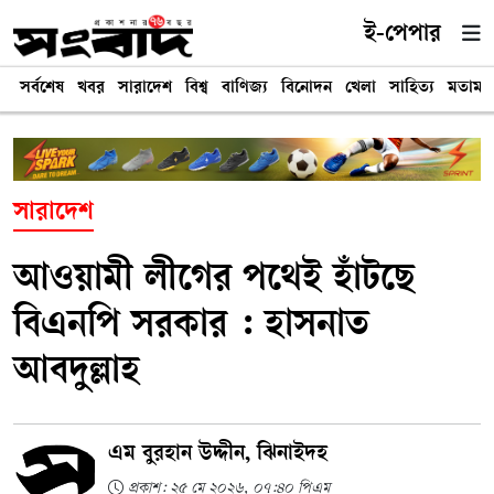
ই-পেপার
সর্বশেষ
খবর
সারাদেশ
বিশ্ব
বাণিজ্য
বিনোদন
খেলা
সাহিত্য
মতামত
সারাদেশ
আওয়ামী লীগের পথেই হাঁটছে
বিএনপি সরকার : হাসনাত
আবদুল্লাহ
এম বুরহান উদ্দীন, ঝিনাইদহ
প্রকাশ: ২৫ মে ২০২৬, ০৭:৪০ পিএম