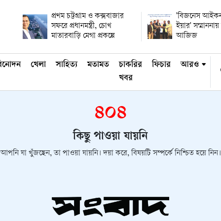
প্রথম চট্টগ্রাম ও কক্সবাজার
'বিজনেস আইকন
সফরে প্রধানমন্ত্রী, চোখ
ইয়ার' সম্মানন
মাতারবাড়ি মেগা প্রকল্পে
আজিজ
িনোদন
খেলা
সাহিত্য
মতামত
চাকরির
ফিচার
আরও
খবর
৪০৪
কিছু পাওয়া যায়নি
আপনি যা খুঁজছেন, তা পাওয়া যায়নি। দয়া করে, বিষয়টি সম্পর্কে নিশ্চিত হয়ে নিন।