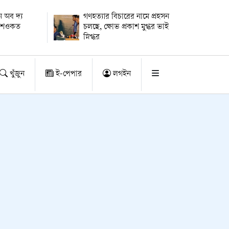
 অব দ্য
গণহত্যার বিচারের নামে প্রহসন
ায় শওকত
চলছে, ক্ষোভ প্রকাশ মুগ্ধর ভাই
স্নিগ্ধর
খুঁজুন
ই-পেপার
লগইন