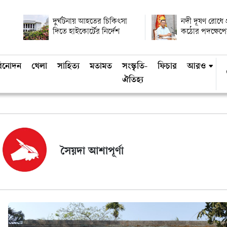
দুর্ঘটনায় আহতের চিকিৎসা
নদী দূষণ রোধে প্র
দিতে হাইকোর্টের নির্দেশ
কঠোর পদক্ষেপের
িনোদন
খেলা
সাহিত্য
মতামত
সংস্কৃতি-
ফিচার
আরও
ঐতিহ্য
সৈয়দা আশাপূর্ণা