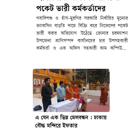
পকেট ভারী কর্মকর্তাদের
গবাদিপশু ও হাঁস-মুরগির সরকারি নির্ধারিত মূল্যের
ভ্যাকসিন বাড়তি দামে বিক্রি করে নিজেদের পকেট
ভারী করার অভিযোগ উঠেছে ভোলার চরফ্যাশন
উপজেলা প্রাণিসম্পদ কার্যালয়ের চার উপসহকারী
কর্মকর্তা ও এক অফিস সহকারী কাম কম্পিউটার
অপারেটরের বিরুদ্ধে। দীর্ঘদিন ধরে তারা এ অনিয়ম
করে আসছেন বলে অভিযোগ করেছেন সেবাগ্রহীতারা।
অভিযুক্ত কর্মকর্তাদের দাবি, কিছু ভ্যাকসিন ভেঙে বা
নষ্ট হয়ে যায়—সে ক্ষতি পুষিয়ে নিতেই অতিরিক্ত টাকা
নেওয়া হয়।হাঁস-মুরগি পালনকারীদের অভিযোগ,
বিভিন্ন রোগে আক্রান্ত বড় মুরগির সরকারি ভ্যাকসিনের
নির্ধারিত মূল্য ২৫ টাকা হলেও তা ৩০ টাকায় এবং বড়
হাঁসের ভ্যাকসিন ৫০ টাকার পরিবর্তে ৬০ টাকায় বিক্রি
করছেন উপসহকারী কর্মকর্তা (সম্প্রসারণ) মোহাম্মদ
এ যেন এক ভিন্ন মেলবন্ধন : ঢাকায়
লোকমান, আবুল বাশার, মো. মিজানুর রহমান ও শঙ্কর
বৌদ্ধ মন্দিরে ইফতার