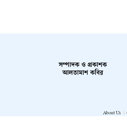
কৃষ্ণ দাস।গবাদিপশু পালনকারীদের অভিযোগ, লাম্পি
স্কিন ডিজিজে আক্রান্ত গরুর পাঁচ মাত্রার এক বোতল
ভ্যাকসিনের সরকার নির্ধারিত মূল্য ২৫০ টাকা। এক
বোতল ভ্যাকসিন থেকে পাঁচটি গরুকে একমাত্রা করে
প্রয়োগ করা হয়। কিন্তু চার উপসহকারী কর্মকর্তা ও
অফিস সহকারী কাম কম্পিউটার অপারেটর জহির গ্রামে
গিয়ে একমাত্রা ভ্যাকসিন প্রয়োগ করে গরুপ্রতি ৩০০
টাকা করে নিচ্ছেন। এতে নির্ধারিত মূল্যের চেয়ে
অতিরিক্ত ১ হাজার ২৫০ টাকা নেওয়া হচ্ছে। এছাড়া
সম্পাদক ও প্রকাশক
গলাফুলা ও খুরা রোগের ভ্যাকসিনের দামও বেশি
আলতামাশ কবির
নেওয়ার অভিযোগ রয়েছে।প্রাণিসম্পদ কার্যালয় সূত্রে
জানা গেছে, প্রতি মাসে বরাদ্দকৃত ভ্যাকসিন চার ভাগে
ভাগ করে চার কর্মকর্তা নিজ নিজ তত্ত্বাবধানে রাখেন
এবং বিক্রি করেন। তারা জানান, নিজ নিজ দায়িত্বে
থাকা রেফ্রিজারেটরে (ফ্রিজে) সংরক্ষণ করে এসব
ভ্যাকসিন বিক্রি করা হয়।জিন্নাগড় ইউনিয়নের বাসিন্দা
About Us
আলমগীর বলেন, “গরু অসুস্থ হলে চরফ্যাশন পশু