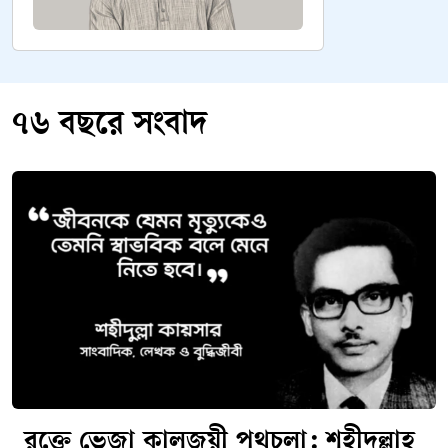
৭৬ বছরে সংবাদ
রক্তে ভেজা কালজয়ী পথচলা: শহীদুল্লাহ