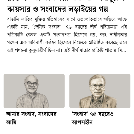
কায়সার ও সংবাদের লড়াইয়ের গল্প
বাঙালি জাতির মুক্তির ইতিহাসের সাথে ওতপ্রোতভাবে জড়িয়ে আছে
একটি নাম, ‘দৈনিক সংবাদ’। ৭৬ বছরের দীর্ঘ পরিক্রমায় এই
পত্রিকাটি কেবল একটি সংবাদপত্র হিসেবে নয়, বরং স্বাধীনতার
পক্ষের এক অবিনাশী কণ্ঠস্বর হিসেবে নিজেকে প্রতিষ্ঠিত করেছে।তবে
এই পথচলা কুসুমাস্তীর্ণ ছিল না। এই দীর্ঘ যাত্রার প্রতিটি পাতায় মিশে
আছে রক্ত, আত্মত্যাগ আর স্বজন হারানোর হাহাকার। বিশেষ করে
একাত্তরের উত্তাল দিনগুলোতে সংবাদ-এর ওপর যে আঘাত
এসেছিল, তা বিশ্বের সংবাদপত্রের ইতিহাসের এক কলঙ্কময় অধ্যায়।
সেই রক্তক্ষয়ী ইতিহাসের কেন্দ্রে রয়েছেন এক কিংবদন্তি সাংবাদিক ও
লেখক, দৈনিক সংবাদের তৎকালীন বার্তা সম্পাদক শহীদুল্লাহ
কায়সার।পুড়ে ছাই হলেও দমে যায়নি সংবাদের কণ্ঠ১৯৭১ সালের ২৫
মার্চ রাতে পাকিস্তানি হানাদার বাহিনী যখন ‘অপারেশন সার্চলাইট’-এর
নামে নিরস্ত্র বাঙালির ওপর ঝাঁপিয়ে পড়ে, তাদের অন্যতম প্রধান
আমার সংবাদ, সংবাদের
‘সংবাদ’ ৭৫ বছরেও
লক্ষ্যবস্তু ছিল দৈনিক সংবাদ-এর কার্যালয়। স্বাধীনতার পক্ষে শুরু
আমি
আপসহীন
থেকেই আপসহীন অবস্থানের কারণে পাকিস্তানি শাসকগোষ্ঠী ও