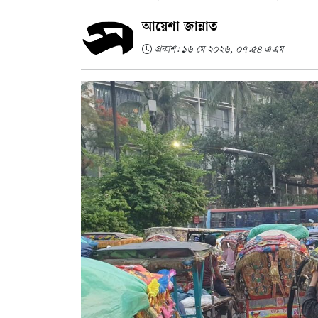
আয়েশা জান্নাত
প্রকাশ: ১৬ মে ২০২৬, ০৭:৫৪ এএম