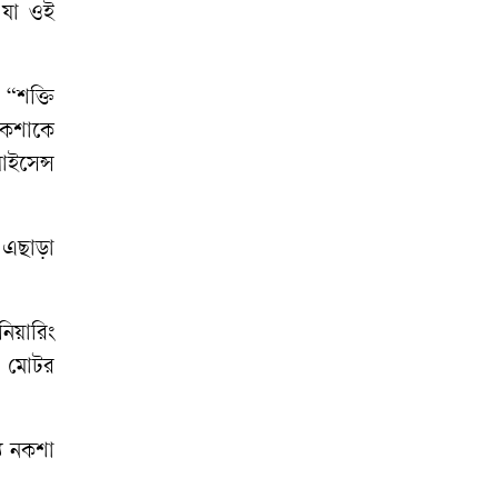
 যা ওই
 “শক্তি
রিকশাকে
াইসেন্স
 এছাড়া
িয়া‌রিং
ও মোটর
্য নকশা