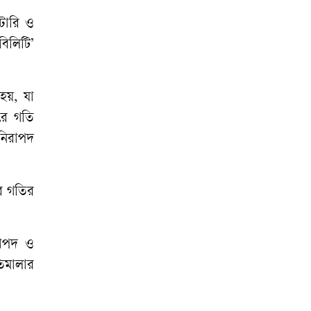
টারি ও
বিলিটি’
য়, যা
রে গতি
নিরাপদ
র গতির
রাপদ ও
তিমালার