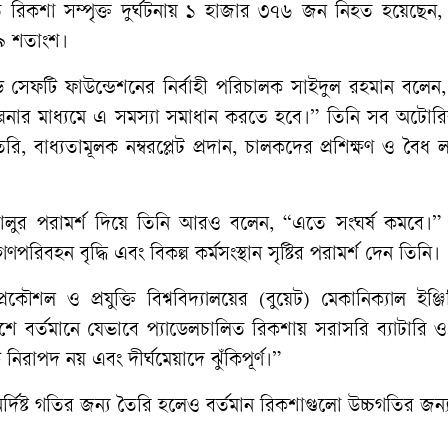
ত রিকশা সম্পৃক্ত দুর্ঘটনায় ১ হাজার ৩৭৬ জন নিহত হয়েছেন,
৬৯ শতাংশ।
ড সেফটি ফাউন্ডেশনের নির্বাহী পরিচালক সাইদুল রহমান বলেন,
ি পরিকল্পনার মাধ্যমে এ সমস্যা সমাধান করতে হবে।” তিনি সব অটো
বাধ্যতামূলক নম্বরপ্লেট প্রদান, চালকদের প্রশিক্ষণ ও বৈধ ল
 চালুর পরামর্শ দিয়ে তিনি আরও বলেন, “এতে সংঘর্ষ কমবে।”
হন বৃদ্ধি এবং বিকল্প কর্মসংস্থান সৃষ্টির পরামর্শ দেন তিনি।
ৌশল ও প্রযুক্তি বিশ্ববিদ্যালয়ের (বুয়েট) মেকানিক্যাল ইঞ্জি‌ন
 বর্তমানে যেভাবে প্যাডেলচালিত রিকশায় সরাসরি ব্যাটারি 
নিরাপদ নয় এবং দীর্ঘমেয়াদে ঝুঁকিপূর্ণ।”
দিষ্ট গতির জন্য তৈরি হলেও বর্তমান রিকশাগুলো উচ্চগতির জন