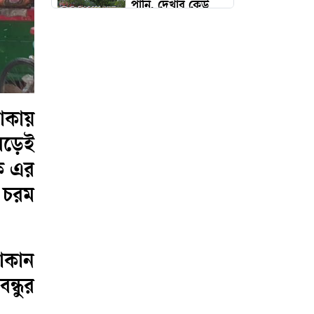
পানি, দেখার কেউ
নেই?
নাটোরে বাস-ভুটভুটি
সংঘর্ষে দুই ভাইসহ
নিহত ৩
াকায়
চুনারুঘাটে জমি নিয়ে
ড়েই
বিবাদে যুবককে
কে এর
কুপিয়ে হত্যা
 চরম
একদিনের মধ্যেই
আবার বৃদ্ধি পেল
দোকান
স্বর্ণের দাম
ন্ধুর
মুক্তিযোদ্ধার স্বীকৃতি