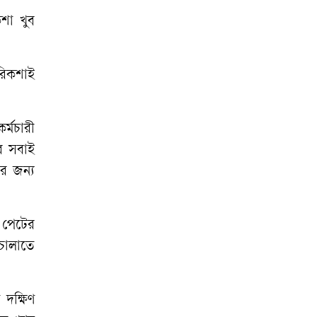
শা খুব
রিকশাই
র্মচারী
ে সবাই
র জন্য
 পেটের
চালাতে
 দক্ষিণ