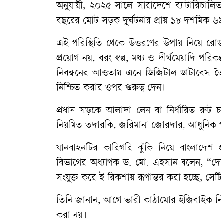
অনুযায়ী, ২০২৫ সালে সারাদেশে ব্যাটারিচালি
বছরের মোট সড়ক দুর্ঘটনার প্রায় ১৮ দশমিক 
​এই পরিস্থিতি থেকে উত্তরণের উপায় নিয়ে রো
প্রয়োগ নয়, বরং স্বল্প, মধ্য ও দীর্ঘমেয়াদ
নিবন্ধনের আওতায় এনে ডিজিটাল ডাটাবেস তৈরি, 
নিশ্চিত করার ওপর গুরুত্ব দেন।
প্রধান সড়কে আলাদা লেন বা নির্ধারিত রুট
নিয়মিত তদারকি, জরিমানা জোরদার, আধুনিক গণপরিব
​যানবাহনটির কারিগরি ঝুঁকি নিয়ে বাংলাদেশ প্রক
বিভাগের অধ্যাপক ড. মো. এহসান বলেন, “দেশে
সংযুক্ত করে ই-রিকশায় রূপান্তর করা হচ্ছে, সেটি 
তিনি জানান, আগে ভারী কাঠামোর ইজিবাইক নির্
করা নয়।