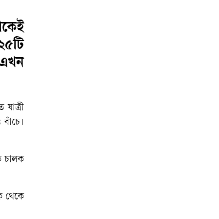
ছাড়াই ওপাড়ে এক
গেরিলা
েকেই
২৫টি
জুলাই স্মৃতি জাদুঘরে
এনসিপি নেতারা
ি এখন
বাকৃবিতে বিজ্ঞানীদের
মেলা, বৈপ্লবিক
 যাত্রী
পরিবর্তনের বার্তা!
 বাঁচে।
েক চালক
ক থেকে