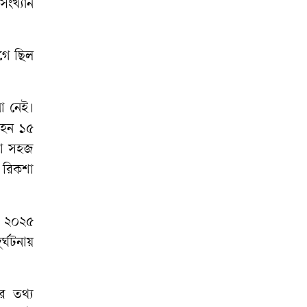
সংখ্যান
গে ছিল
না নেই।
াহন ১৫
করা সহজ
 রিকশা
ী, ২০২৫
র্ঘটনায়
র তথ্য