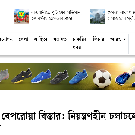
রাজধানীতে পুলিশের অভিযান,
মেঘলা আকাশ ও
২৪ ঘণ্টায় গ্রেফতার ৪৮৫
: আজকের পূর্ব
িনোদন
খেলা
সাহিত্য
মতামত
চাকরির
ফিচার
আরও
খবর
েপরোয়া বিস্তার: নিয়ন্ত্রণহীন চলাচল
গ