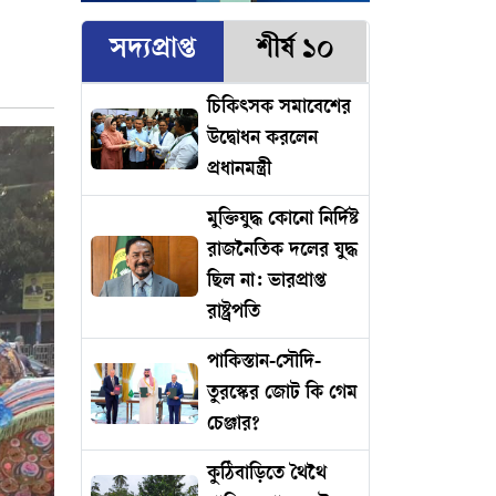
সদ্যপ্রাপ্ত
শীর্ষ ১০
চিকিৎসক সমাবেশের
উদ্বোধন করলেন
প্রধানমন্ত্রী
মুক্তিযুদ্ধ কোনো নির্দিষ্ট
রাজনৈতিক দলের যুদ্ধ
ছিল না: ভারপ্রাপ্ত
রাষ্ট্রপতি
পাকিস্তান-সৌদি-
তুরস্কের জোট কি গেম
চেঞ্জার?
কুঠিবাড়িতে থৈথৈ