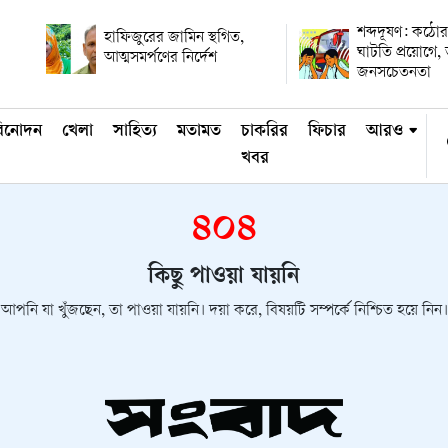
শব্দদূষণ: কঠ
হাফিজুরের জামিন স্থগিত,
ঘাটতি প্রয়োগে,
আত্মসমর্পণের নির্দেশ
জনসচেতনতা
িনোদন
খেলা
সাহিত্য
মতামত
চাকরির
ফিচার
আরও
খবর
৪০৪
কিছু পাওয়া যায়নি
আপনি যা খুঁজছেন, তা পাওয়া যায়নি। দয়া করে, বিষয়টি সম্পর্কে নিশ্চিত হয়ে নিন।