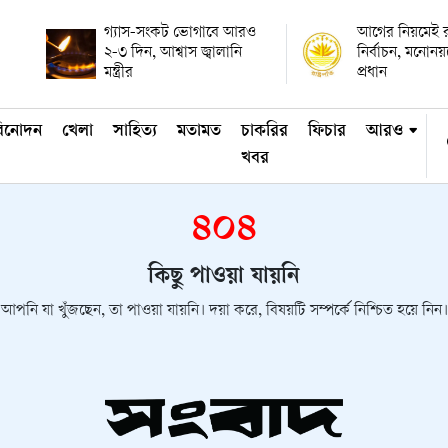
গ্যাস-সংকট ভোগাবে আরও
আগের নিয়মেই রাষ
২-৩ দিন, আশ্বাস জ্বালানি
নির্বাচন, মনোন
মন্ত্রীর
প্রধান
িনোদন
খেলা
সাহিত্য
মতামত
চাকরির
ফিচার
আরও
খবর
৪০৪
কিছু পাওয়া যায়নি
আপনি যা খুঁজছেন, তা পাওয়া যায়নি। দয়া করে, বিষয়টি সম্পর্কে নিশ্চিত হয়ে নিন।