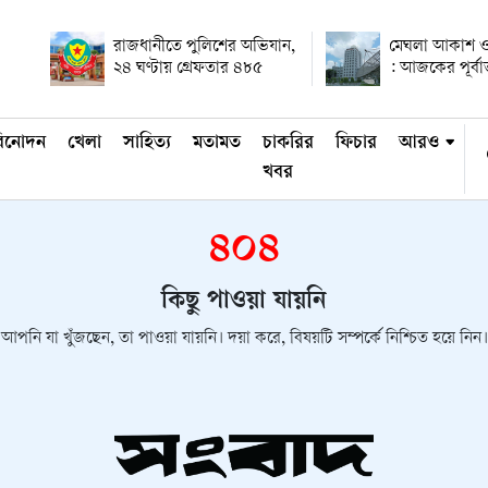
রাজধানীতে পুলিশের অভিযান,
মেঘলা আকাশ ও
২৪ ঘণ্টায় গ্রেফতার ৪৮৫
: আজকের পূর্ব
িনোদন
খেলা
সাহিত্য
মতামত
চাকরির
ফিচার
আরও
খবর
৪০৪
কিছু পাওয়া যায়নি
আপনি যা খুঁজছেন, তা পাওয়া যায়নি। দয়া করে, বিষয়টি সম্পর্কে নিশ্চিত হয়ে নিন।