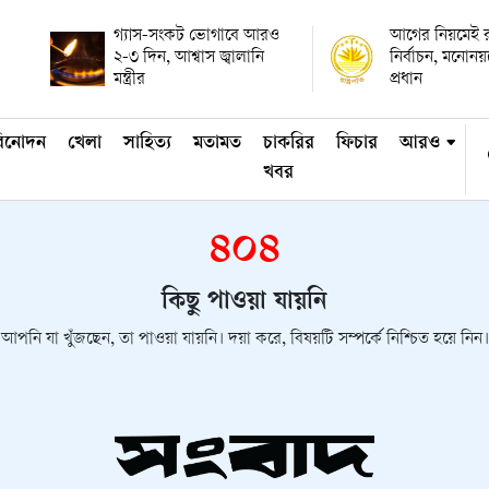
গ্যাস-সংকট ভোগাবে আরও
আগের নিয়মেই রাষ
২-৩ দিন, আশ্বাস জ্বালানি
নির্বাচন, মনোন
মন্ত্রীর
প্রধান
িনোদন
খেলা
সাহিত্য
মতামত
চাকরির
ফিচার
আরও
খবর
৪০৪
কিছু পাওয়া যায়নি
আপনি যা খুঁজছেন, তা পাওয়া যায়নি। দয়া করে, বিষয়টি সম্পর্কে নিশ্চিত হয়ে নিন।