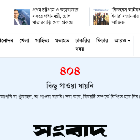
প্রথম চট্টগ্রাম ও কক্সবাজার
'বিজনেস আইকন
সফরে প্রধানমন্ত্রী, চোখ
ইয়ার' সম্মানন
মাতারবাড়ি মেগা প্রকল্পে
আজিজ
িনোদন
খেলা
সাহিত্য
মতামত
চাকরির
ফিচার
আরও
খবর
৪০৪
কিছু পাওয়া যায়নি
আপনি যা খুঁজছেন, তা পাওয়া যায়নি। দয়া করে, বিষয়টি সম্পর্কে নিশ্চিত হয়ে নিন।