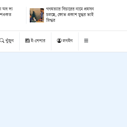
 অব দ্য
গণহত্যার বিচারের নামে প্রহসন
ায় শওকত
চলছে, ক্ষোভ প্রকাশ মুগ্ধর ভাই
স্নিগ্ধর
খুঁজুন
ই-পেপার
লগইন