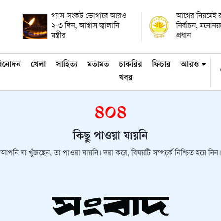
গ্যাস-সংকট ভোগাবে আরও
আগের নিয়মেই রাষ
২-৩ দিন, আশ্বাস জ্বালানি
নির্বাচন, মনোন
মন্ত্রীর
প্রধান
িনোদন
খেলা
সাহিত্য
মতামত
চাকরির
ফিচার
আরও
খবর
৪০৪
কিছু পাওয়া যায়নি
আপনি যা খুঁজছেন, তা পাওয়া যায়নি। দয়া করে, বিষয়টি সম্পর্কে নিশ্চিত হয়ে নিন।