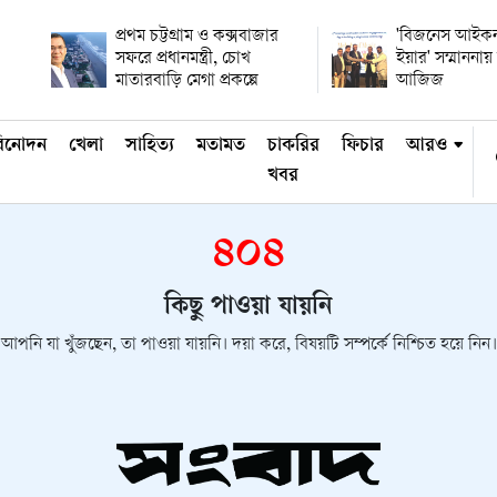
প্রথম চট্টগ্রাম ও কক্সবাজার
'বিজনেস আইকন
সফরে প্রধানমন্ত্রী, চোখ
ইয়ার' সম্মানন
মাতারবাড়ি মেগা প্রকল্পে
আজিজ
িনোদন
খেলা
সাহিত্য
মতামত
চাকরির
ফিচার
আরও
খবর
৪০৪
কিছু পাওয়া যায়নি
আপনি যা খুঁজছেন, তা পাওয়া যায়নি। দয়া করে, বিষয়টি সম্পর্কে নিশ্চিত হয়ে নিন।