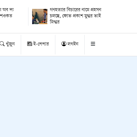
 অব দ্য
গণহত্যার বিচারের নামে প্রহসন
ায় শওকত
চলছে, ক্ষোভ প্রকাশ মুগ্ধর ভাই
স্নিগ্ধর
খুঁজুন
ই-পেপার
লগইন