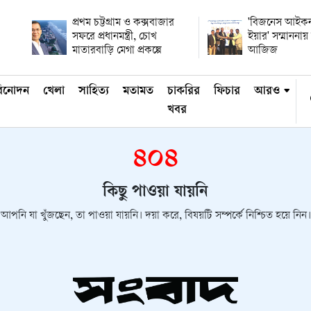
প্রথম চট্টগ্রাম ও কক্সবাজার
'বিজনেস আইকন
সফরে প্রধানমন্ত্রী, চোখ
ইয়ার' সম্মানন
মাতারবাড়ি মেগা প্রকল্পে
আজিজ
িনোদন
খেলা
সাহিত্য
মতামত
চাকরির
ফিচার
আরও
খবর
৪০৪
কিছু পাওয়া যায়নি
আপনি যা খুঁজছেন, তা পাওয়া যায়নি। দয়া করে, বিষয়টি সম্পর্কে নিশ্চিত হয়ে নিন।