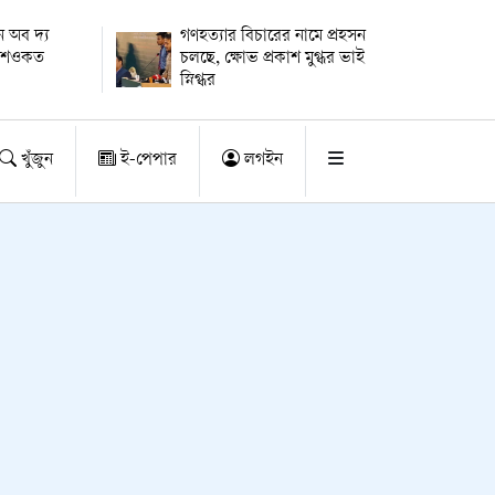
 অব দ্য
গণহত্যার বিচারের নামে প্রহসন
ায় শওকত
চলছে, ক্ষোভ প্রকাশ মুগ্ধর ভাই
স্নিগ্ধর
খুঁজুন
ই-পেপার
লগইন