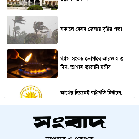
তালিকা প্রকাশ
সকালে যেসব জেলায় বৃষ্টির শঙ্কা
গ্যাস-সংকট ভোগাবে আরও ২-৩
দিন, আশ্বাস জ্বালানি মন্ত্রীর
আগের নিয়মেই রাষ্ট্রপতি নির্বাচন,
মনোনয়নে দলীয় প্রধান
চলতি বছরেই ৫ স্তরের স্থানীয় সরকার
নির্বাচন: প্রতিমন্ত্রী