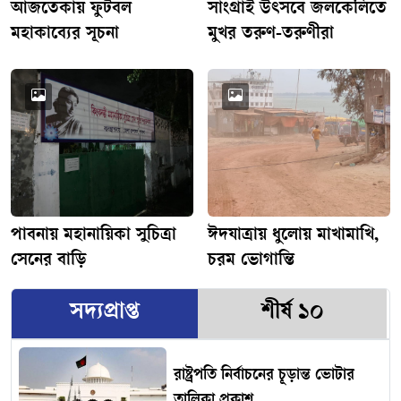
আজতেকায় ফুটবল
সাংগ্রাই উৎসবে জলকেলিতে
মহাকাব্যের সূচনা
মুখর তরুণ-তরুণীরা
পাবনায় মহানায়িকা সুচিত্রা
ঈদযাত্রায় ধুলোয় মাখামাখি,
সেনের বাড়ি
চরম ভোগান্তি
সদ্যপ্রাপ্ত
শীর্ষ ১০
রাষ্ট্রপতি নির্বাচনের চূড়ান্ত ভোটার