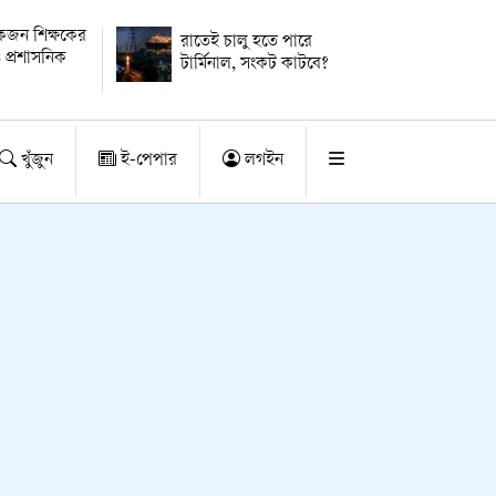
কজন শিক্ষকের
রাতেই চালু হতে পারে
 প্রশাসনিক
টার্মিনাল, সংকট কাটবে?
খুঁজুন
ই-পেপার
লগইন