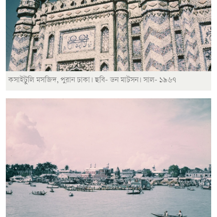
কসাইটুলি মসজিদ, পুরান ঢাকা। ছবি- ডন মাটসন। সাল- ১৯৬৭