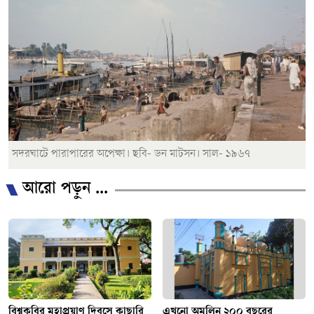
সদরঘাটে পারাপারের অপেক্ষা। ছবি- ডন মাটসন। সাল- ১৯৬৭
আরো পড়ুন ...
বিশ্বকবির মহাপ্রয়াণ দিবসে কাছারি
এখনো অমলিন ২০০ বছরের