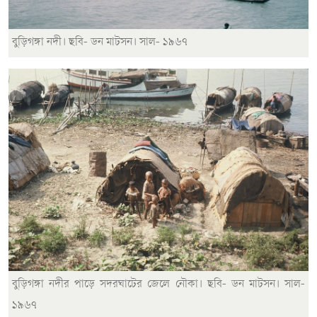
বুড়িগঙ্গা নদী। ছবি- ডন মাটসন। সাল- ১৯৬৭
বুড়িগঙ্গা নদীর পাড়ে সদরঘাটের জেলে নৌকা। ছবি- ডন মাটসন। সাল-
১৯৬৭