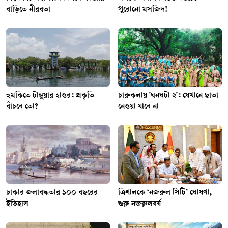
বাড়িতে নীরবতা
পুরোনো মসজিদ!
হুমকিতে টাঙ্গুয়ার হাওর: প্রকৃতি
চারুকলায় 'ঘনঘটা ২': যেখানে ছাতা
বাঁচবে তো?
নেওয়া যাবে না
ঢাকার জলাবদ্ধতার ১০০ বছরের
ত্রিশালকে ‘নজরুল সিটি’ ঘোষণা,
ইতিহাস
শুরু নজরুলবর্ষ