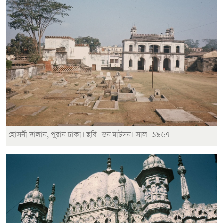
হোসনী দালান, পুরান ঢাকা। ছবি- ডন মাটসন। সাল- ১৯৬৭