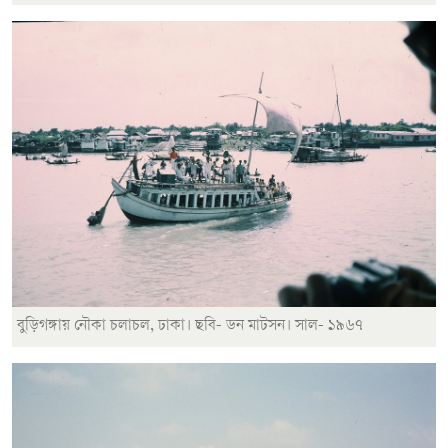
বুড়িগঙ্গায় নৌকা চলাচল, ঢাকা। ছবি- ডন মাটসন। সাল- ১৯৬৭