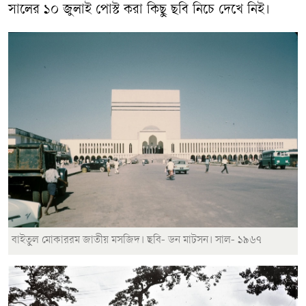
সালের ১০ জুলাই পোস্ট করা কিছু ছবি নিচে দেখে নিই।
বাইতুল মোকাররম জাতীয় মসজিদ। ছবি- ডন মাটসন। সাল- ১৯৬৭