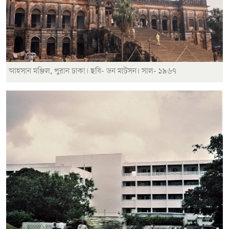
আহসান মঞ্জিল, পুরান ঢাকা। ছবি- ডন মাটসন। সাল- ১৯৬৭