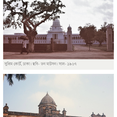
সুপ্রিম কোর্ট, ঢাকা। ছবি- ডন মাটসন। সাল- ১৯৬৭