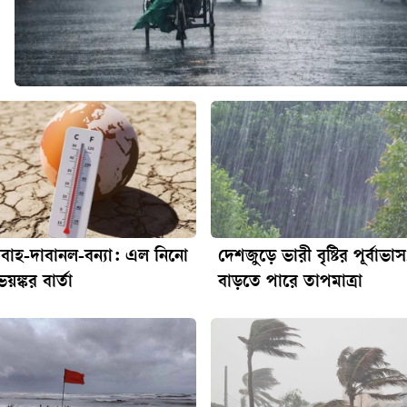
রবাহ-দাবানল-বন্যা: এল নিনো
দেশজুড়ে ভারী বৃষ্টির পূর্বাভাস
য়ঙ্কর বার্তা
বাড়তে পারে তাপমাত্রা