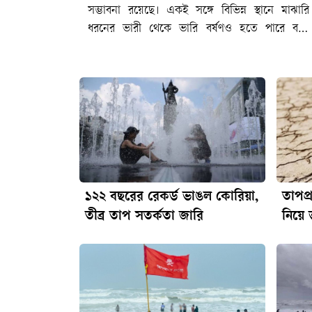
সম্ভাবনা রয়েছে। একই সঙ্গে বিভিন্ন স্থানে মাঝারি
ধরনের ভারী থেকে ভারি বর্ষণও হতে পারে বলে
জানিয়েছে বাংলাদেশ আবহাওয়া অধিদপ্তর।বুধবার (৫
আগস্ট) সংস্থাটির ১২০ ঘণ্টার পূর্বাভাসে বলা হয়েছে,
উত্তর বঙ্গোপসাগরে মৌসুমি বায়ু মাঝারি অবস্থায় থাকায়
বৃষ্টিপাতের এ প্রবণতা কয়েক দিন অব্যাহত থাকতে
পারে। তবে বর্ধিত পাঁচ দিনের পূর্বাভাসে বৃষ্টিপাতের
প্রবণতা ধীরে ধীরে কমে আসার ইঙ্গিত দেওয়া হয়েছে।
পূর্বাভাসে বলা হয়েছে, মৌসুমি বায়ুর অক্ষের বর্ধিতাংশ
রাজস্থান, মধ্যপ্রদেশ, উত্তরপ্রদেশ, বিহার, পশ্চিমবঙ্গ ও
বাংলাদেশের মধ্যাঞ্চল হয়ে আসাম পর্যন্ত বিস্তৃত
১২২ বছরের রেকর্ড ভাঙল কোরিয়া,
তাপপ্
রয়েছে। এর একটি বর্ধিতাংশ উত্তর বঙ্গোপসাগর পর্যন্ত
তীব্র তাপ সতর্কতা জারি
নিয়ে ভ
বিস্তৃত রয়েছে। মৌসুমি বায়ু বাংলাদেশের ওপর
মোটামুটি সক্রিয় এবং উত্তর বঙ্গোপসাগরে মাঝারি
অবস্থায় রয়েছে।বুধবার (৫ আগস্ট) সন্ধ্যা ৬টা থেকে
পরবর্তী ২৪ ঘণ্টায় রংপুর, রাজশাহী, ময়মনসিংহ, ঢাকা,
খুলনা, বরিশাল, চট্টগ্রাম ও সিলেট বিভাগের অধিকাংশ