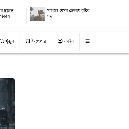
ের চূড়ান্ত
সকালে যেসব জেলায় বৃষ্টির
প্রকাশ
শঙ্কা
খুঁজুন
ই-পেপার
লগইন