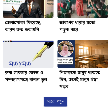
তেলাপোকা ফিরেছে,
শ্রাবণের ধারার মতো
কারণ ক্ষত শুকায়নি
পড়ুক ঝরে
রুনা লায়লার ক্ষোভ ও
শিক্ষককে মানুষ থাকতে
পদত্যাগপত্রে বানান ভুল
দিন, তবেই মানুষ গড়া
সম্ভব
আরো পড়ুন