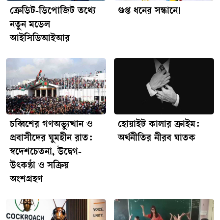
ক্রেডিট-ডিপোজিট তথ্যে
গুপ্ত ধনের সন্ধানে!
নতুন মডেল
আইসিডিআইআর
চব্বিশের গণঅভ্যুত্থান ও
হোয়াইট কালার ক্রাইম:
প্রবাসীদের ঘুমহীন রাত:
অর্থনীতির নীরব ঘাতক
স্বদেশচেতনা, উদ্বেগ-
উৎকণ্ঠা ও সক্রিয়
অংশগ্রহণ