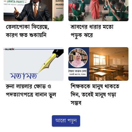
তেলাপোকা ফিরেছে,
শ্রাবণের ধারার মতো
কারণ ক্ষত শুকায়নি
পড়ুক ঝরে
রুনা লায়লার ক্ষোভ ও
শিক্ষককে মানুষ থাকতে
পদত্যাগপত্রে বানান ভুল
দিন, তবেই মানুষ গড়া
সম্ভব
আরো পড়ুন