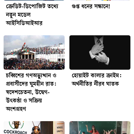
ক্রেডিট-ডিপোজিট তথ্যে
গুপ্ত ধনের সন্ধানে!
নতুন মডেল
আইসিডিআইআর
চব্বিশের গণঅভ্যুত্থান ও
হোয়াইট কালার ক্রাইম:
প্রবাসীদের ঘুমহীন রাত:
অর্থনীতির নীরব ঘাতক
স্বদেশচেতনা, উদ্বেগ-
উৎকণ্ঠা ও সক্রিয়
অংশগ্রহণ