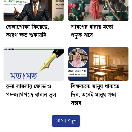
তেলাপোকা ফিরেছে,
শ্রাবণের ধারার মতো
কারণ ক্ষত শুকায়নি
পড়ুক ঝরে
রুনা লায়লার ক্ষোভ ও
শিক্ষককে মানুষ থাকতে
পদত্যাগপত্রে বানান ভুল
দিন, তবেই মানুষ গড়া
সম্ভব
আরো পড়ুন