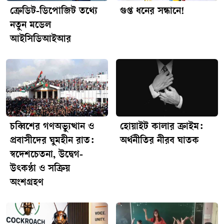
ক্রেডিট-ডিপোজিট তথ্যে
গুপ্ত ধনের সন্ধানে!
নতুন মডেল
আইসিডিআইআর
চব্বিশের গণঅভ্যুত্থান ও
হোয়াইট কালার ক্রাইম:
প্রবাসীদের ঘুমহীন রাত:
অর্থনীতির নীরব ঘাতক
স্বদেশচেতনা, উদ্বেগ-
উৎকণ্ঠা ও সক্রিয়
অংশগ্রহণ