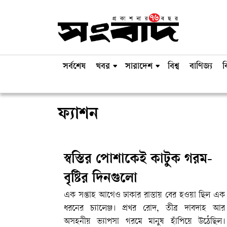
সর্বশেষ
খবর
সারাদেশ
বিশ্ব
বাণিজ্য
ব
ফ্যাশন
স্বস্তির পোশাকেই কাটুক গরম-
বৃষ্টির দিনগুলো
এক সপ্তাহ আগেও ঢাকার রাস্তায় বের হওয়া ছিল এক
ধরনের চ্যালেঞ্জ। প্রখর রোদ, তীব্র দাবদাহ আর
অসহনীয় ভ্যাপসা গরমে মানুষ হাঁপিয়ে উঠেছিল।