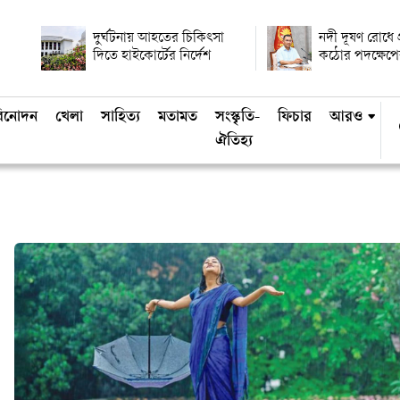
দুর্ঘটনায় আহতের চিকিৎসা
নদী দূষণ রোধে প্র
দিতে হাইকোর্টের নির্দেশ
কঠোর পদক্ষেপের
িনোদন
খেলা
সাহিত্য
মতামত
সংস্কৃতি-
ফিচার
আরও
ঐতিহ্য