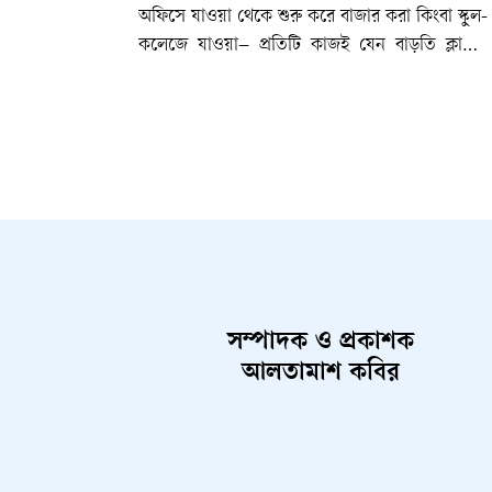
অফিসে যাওয়া থেকে শুরু করে বাজার করা কিংবা স্কুল-
কলেজে যাওয়া– প্রতিটি কাজই যেন বাড়তি ক্লান্তির
কারণ হয়ে দাঁড়িয়েছিল।কিন্তু বর্ষার এই সময়ের স্বভাবই
হলো হঠাৎ বদলে যাওয়া। আবহাওয়া অধিদপ্তরের
পূর্বাভাস বলছে, আবারও বৃষ্টির সম্ভাবনা তৈরি হয়েছে।
অর্থাৎ দিনের এক অংশে প্রচণ্ড গরম, আরেক অংশে
ঝুম বৃষ্টি–এমন পরিস্থিতিই এখন বাস্তবতা।বাংলাদেশের
বর্ষাকালের শুরু ও মাঝামাঝি সময়ে এমন বৈপরীত্য
নতুন কিছু নয়। সকালে রোদ, দুপুরে গরম, বিকেলে
কালো মেঘ আর সন্ধ্যায় বৃষ্টি–এই পরিবর্তনের সঙ্গে
মানিয়ে নেওয়াই এখন দৈনন্দিন জীবনের অংশ। কিন্তু
অনেকেই পোশাক নির্বাচনের ক্ষেত্রে এই পরিবর্তনকে
সম্পাদক ও প্রকাশক
গুরুত্ব দেন না। ফলে ঘামে ভিজে অস্বস্তি, বৃষ্টিতে কাপড়
আলতামাশ কবির
ভিজে দীর্ঘ সময় স্যাঁতসেঁতে থাকা কিংবা অতিরিক্ত
গরমে শরীর ক্লান্ত হয়ে পড়ার মতো সমস্যায় পড়তে
হয়। বিশেষ করে যারা প্রতিদিন কর্মস্থল, শিক্ষাপ্রতিষ্ঠান
বা বিভিন্ন প্রয়োজনে দীর্ঘ সময় বাইরে থাকেন, তাদের