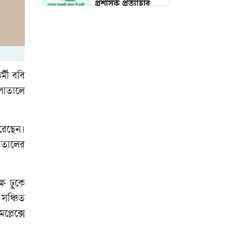
প্রশাসক প্রত্যাহার
দেড় কোটি পরিবার
পাবে কার্ড, উদ্বোধন
১৬ আগস্ট
্মী ববি
পাতালে
চব্বিশের জুলাই: রাষ্ট্র
রূপান্তরের যুগসন্ধি
রেছেন।
াতালের
চলচ্চিত্র প্রযোজক-
পরিবেশক সমিতির
নির্বাচন স্থগিত
ষে ঢুকে
 সঞ্চিত
মুন্সিগঞ্জে সাংবাদিকের
্লেক্সে