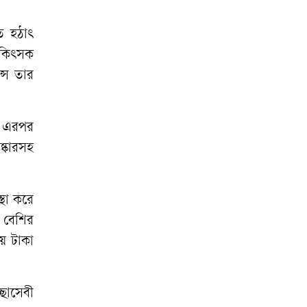
বিরুদ্ধে মামলার
প্রতিবাদে ক্ষোভ
ে হঠাৎ
চিকিৎসক
রাতের আঁধারে
কৃষকের স্বপ্ন শেষ
সে তার
অনাহারে সৌদি
প্রবাসীর মৃত্যু,
ম। এরপর
দালালদের বিচারের
ষ্কারসহ
দাবিতে থানা ঘেরাও
্থা করে
 বেশির
ে টাকা
্ছাসেবী