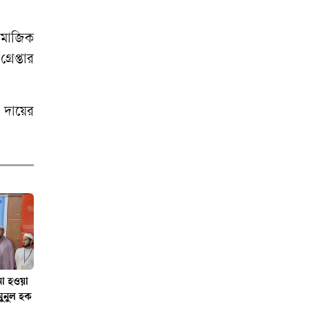
ামাজিক
রেপ্তার
া দায়ের
না হওয়া
মুনুল হক