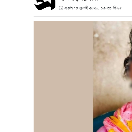
প্রকাশ: ৮ জুলাই ২০২৬, ০৯:৩১ পিএম