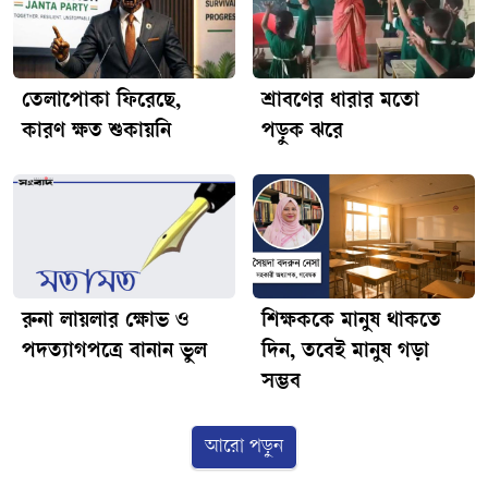
তেলাপোকা ফিরেছে,
শ্রাবণের ধারার মতো
কারণ ক্ষত শুকায়নি
পড়ুক ঝরে
রুনা লায়লার ক্ষোভ ও
শিক্ষককে মানুষ থাকতে
পদত্যাগপত্রে বানান ভুল
দিন, তবেই মানুষ গড়া
সম্ভব
আরো পড়ুন