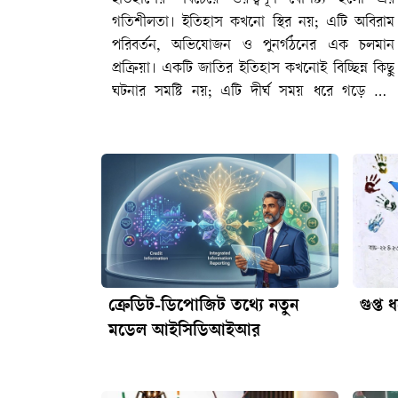
ক্রেডিট-ডিপোজিট তথ্যে নতুন
গুপ্ত 
মডেল আইসিডিআইআর