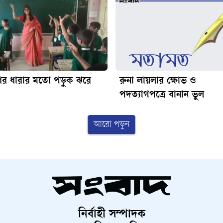
ণের ধারার মতো পড়ুক ঝরে
রুনা লায়লার ক্ষোভ ও
পদত্যাগপত্রে বানান ভুল
আরো পড়ুন
নির্বাহী সম্পাদক