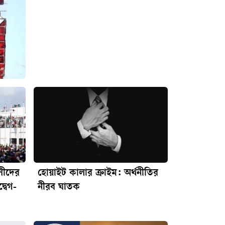
াসীদের
হোয়াইট কালার ক্রাইম: অর্থনীতির
্বেগ-
নীরব ঘাতক