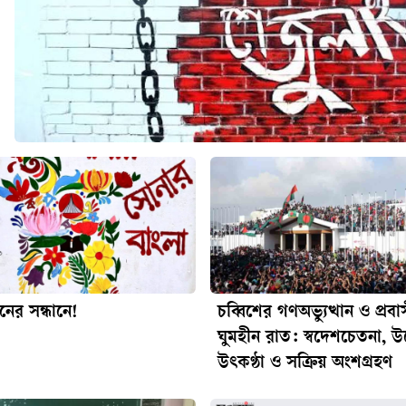
ধনের সন্ধানে!
চব্বিশের গণঅভ্যুত্থান ও প্রব
ঘুমহীন রাত: স্বদেশচেতনা, উদ
উৎকণ্ঠা ও সক্রিয় অংশগ্রহণ