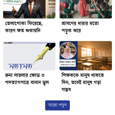
তেলাপোকা ফিরেছে,
শ্রাবণের ধারার মতো
কারণ ক্ষত শুকায়নি
পড়ুক ঝরে
রুনা লায়লার ক্ষোভ ও
শিক্ষককে মানুষ থাকতে
পদত্যাগপত্রে বানান ভুল
দিন, তবেই মানুষ গড়া
সম্ভব
আরো পড়ুন