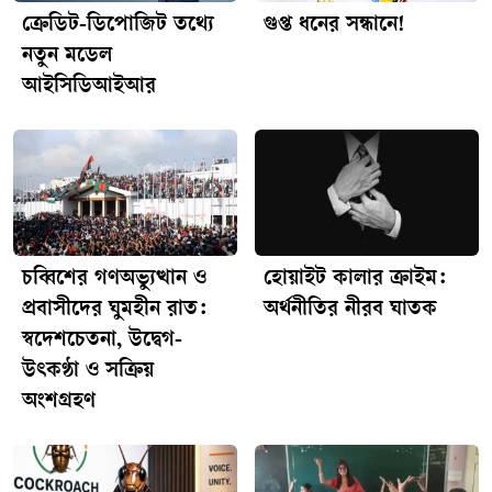
ক্রেডিট-ডিপোজিট তথ্যে
গুপ্ত ধনের সন্ধানে!
নতুন মডেল
আইসিডিআইআর
চব্বিশের গণঅভ্যুত্থান ও
হোয়াইট কালার ক্রাইম:
প্রবাসীদের ঘুমহীন রাত:
অর্থনীতির নীরব ঘাতক
স্বদেশচেতনা, উদ্বেগ-
উৎকণ্ঠা ও সক্রিয়
অংশগ্রহণ