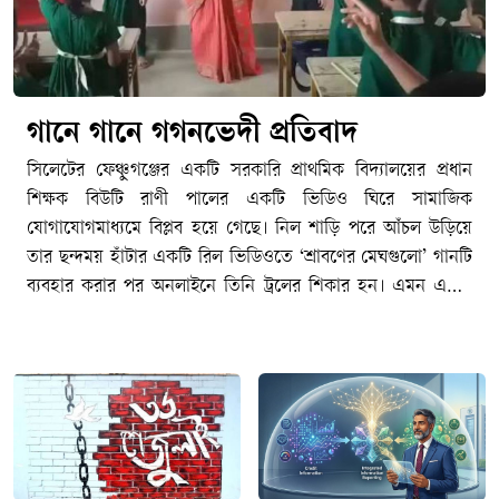
গানে গানে গগনভেদী প্রতিবাদ
সিলেটের ফেঞ্চুগঞ্জের একটি সরকারি প্রাথমিক বিদ্যালয়ের প্রধান
শিক্ষক বিউটি রাণী পালের একটি ভিডিও ঘিরে সামাজিক
যোগাযোগমাধ্যমে বিপ্লব হয়ে গেছে। নিল শাড়ি পরে আঁচল উড়িয়ে
তার ছন্দময় হাঁটার একটি রিল ভিডিওতে ‘শ্রাবণের মেঘগুলো’ গানটি
ব্যবহার করার পর অনলাইনে তিনি ট্রলের শিকার হন। এমন একটি
ভদ্রজনোচিত আচরণ ট্রল হওয়ায় সারা দেশের বিভিন্ন প্রান্তের শিক্ষক,
সংস্কৃতিকর্মী ও সাধারণ মানুষ একই গান ব্যবহার করে ভিডিও
প্রকাশের মাধ্যমে তার পাশে দাঁড়ান। শুধু ট্রল নয়, বিউটি পালের
ভিডিও সরকারি কর্মচারীদের আচরণবিধি বা সামাজিক
যোগাযোগমাধ্যম ব্যবহারের নীতিমালা লঙ্ঘন করেছে কিনা, তা যাচাই
করে প্রশাসনিক ব্যবস্থা নেয়ার প্রস্তুতি নিতে যাচ্ছিল স্থানীয় প্রাথমিক
শিক্ষা বিভাগ, প্রতিমন্ত্রীর বক্তব্যের পর থেমে যায় তদন্ত কমিটি গঠনের