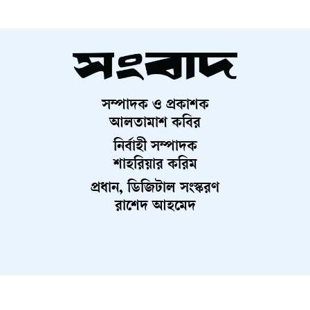
ভূমিকা পালন করবে—এ বিষয়ে বিশ্লেষকদের মধ্যে ঐকমত্য রয়েছে।
তবে বর্তমান বাস্তবতায় বিশ্বের নেতৃত্ব কোনো একক দেশের হাতে
কেন্দ্রীভূত হওয়ার সম্ভাবনা কম। বরং একাধিক প্রভাবশালী শক্তির
সহাবস্থানে একটি বহুমাত্রিক ক্ষমতার ভারসাম্য গড়ে উঠতে পারে,
যেখানে ভারত ও চীন নিঃসন্দেহে চালকের আসনে থাকবে।
সম্পাদক ও প্রকাশক
আলতামাশ কবির
নির্বাহী সম্পাদক
শাহরিয়ার করিম
প্রধান, ডিজিটাল সংস্করণ
রাশেদ আহমেদ
About Us
Contact Us
Terms And Condition