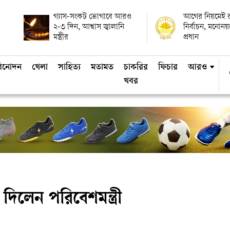
গ্যাস-সংকট ভোগাবে আরও
আগের নিয়মেই রাষ
২-৩ দিন, আশ্বাস জ্বালানি
নির্বাচন, মনোন
মন্ত্রীর
প্রধান
িনোদন
খেলা
সাহিত্য
মতামত
চাকরির
ফিচার
আরও
খবর
দিলেন পরিবেশমন্ত্রী