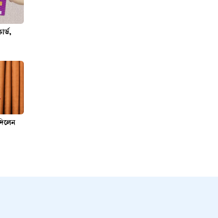
র্ড,
 দিলেন