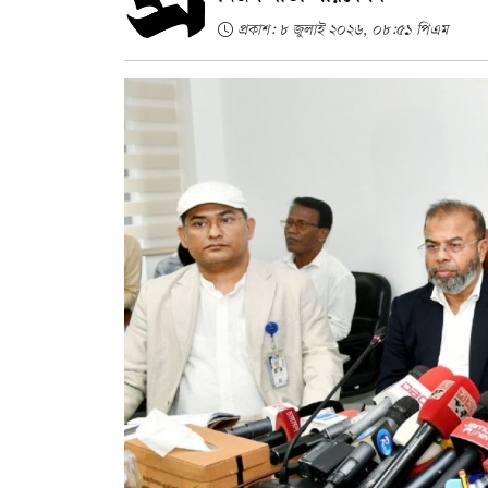
প্রকাশ: ৮ জুলাই ২০২৬, ০৮:৫১ পিএম