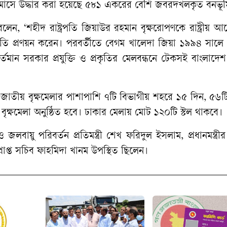
র মাসে উদ্ধার করা হয়েছে ৫৮১ একরের বেশি জবরদখলকৃত বনভূম
 বলেন, ‘শহীদ রাষ্ট্রপতি জিয়াউর রহমান বৃক্ষরোপণকে রাষ্ট্রীয় আ
ীতি প্রণয়ন করেন। পরবর্তীতে বেগম খালেদা জিয়া ১৯৯৪ সালে
র্তমান সরকার প্রযুক্তি ও প্রকৃতির মেলবন্ধনে টেকসই বাংলাদ
ী জাতীয় বৃক্ষমেলার পাশাপাশি ৭টি বিভাগীয় শহরে ১৫ দিন, ৫৬
ৃক্ষমেলা অনুষ্ঠিত হবে। ঢাকার মেলায় মোট ১২০টি স্টল থাকবে।
লবায়ু পরিবর্তন প্রতিমন্ত্রী শেখ ফরিদুল ইসলাম, প্রধানমন্ত্রী
রাপ্ত সচিব ফাহমিদা খানম উপস্থিত ছিলেন।