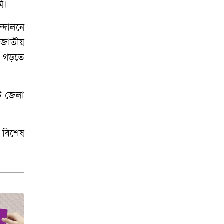
ি।
ন্দোলনে
 জাতীয়
েশ গড়তে
টি জেলা
র বিশেষ