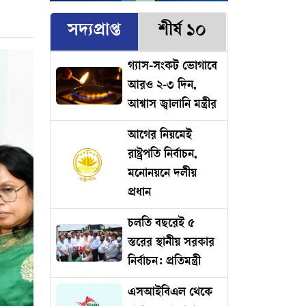
সদ্যপ্রাপ্ত
শীর্ষ ১০
গ্যাস-সংকট ভোগাবে
আরও ২-৩ দিন,
আশ্বাস জ্বালানি মন্ত্রীর
আগের নিয়মেই
রাষ্ট্রপতি নির্বাচন,
মনোনয়নে দলীয়
প্রধান
চলতি বছরেই ৫
স্তরের স্থানীয় সরকার
নির্বাচন: প্রতিমন্ত্রী
এসআইবিএল থেকে