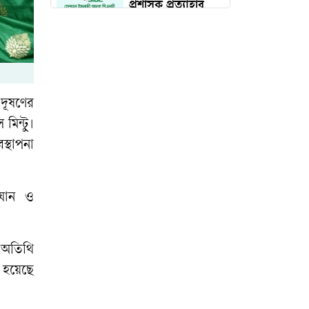
প্রশাসক প্রত্যাহার
দেড় কোটি পরিবার
পাবে কার্ড, উদ্বোধন
১৬ আগস্ট
দূষণের
মিন্টু।
চব্বিশের জুলাই: রাষ্ট্র
স্থাপনা
রূপান্তরের যুগসন্ধি
িযান ও
চলচ্চিত্র প্রযোজক-
পরিবেশক সমিতির
নির্বাচন স্থগিত
ন অতিথি
া হয়েছে
মুন্সিগঞ্জে সাংবাদিকের