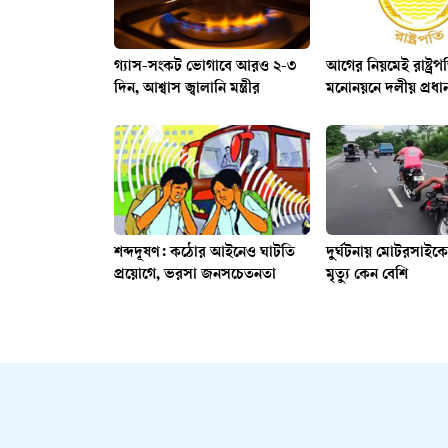
গ্যাস-সংকট ভোগাবে আরও ২-৩
আগের নিয়মেই রাষ্ট্রপত
দিন, আশ্বাস জ্বালানি মন্ত্রীর
মনোনয়নে দলীয় প্রধা
শব্দদূষণ: কঠোর আইনেও ঘাটতি
দুর্ঘটনায় মোটরসাই
প্রয়োগে, ভরসা জনসচেতনতা
মৃত্যু কেন বেশি