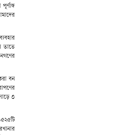
বিরুদ্ধে মামলার
র্ণাঙ্গ
প্রতিবাদে ক্ষোভ
আমাদের
রাতের আঁধারে
কৃষকের স্বপ্ন শেষ
ব্যবহার
রণ তাতে
অনাহারে সৌদি
প্রবাসীর মৃত্যু,
 জনগণের
দালালদের বিচারের
দাবিতে থানা ঘেরাও
 করা বন
ষরোপণের
 সাড়ে ৩
 ১৫২৫টি
রখানার