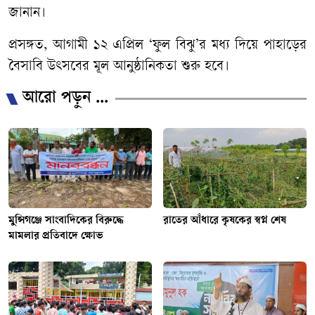
জানান।
প্রসঙ্গত, আগামী ১২ এপ্রিল ‘ফুল বিঝু’র মধ্য দিয়ে পাহাড়ের
বৈসাবি উৎসবের মূল আনুষ্ঠানিকতা শুরু হবে।
আরো পড়ুন ...
মুন্সিগঞ্জে সাংবাদিকের বিরুদ্ধে
রাতের আঁধারে কৃষকের স্বপ্ন শেষ
মামলার প্রতিবাদে ক্ষোভ