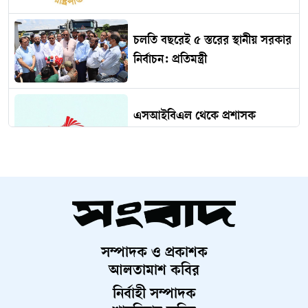
চলতি বছরেই ৫ স্তরের স্থানীয় সরকার
নির্বাচন: প্রতিমন্ত্রী
এসআইবিএল থেকে প্রশাসক
প্রত্যাহার
দেড় কোটি পরিবার পাবে কার্ড,
উদ্বোধন ১৬ আগস্ট
সম্পাদক ও প্রকাশক
চব্বিশের জুলাই: রাষ্ট্র রূপান্তরের
আলতামাশ কবির
যুগসন্ধি
নির্বাহী সম্পাদক