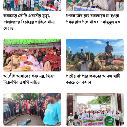
অনাহারে সৌদি প্রবাসীর মৃত্যু,
গণভোটের রায় বাস্তবায়ন না হওয়া
দালালদের বিচারের দাবিতে থানা
পর্যন্ত রাজপথে থাকব : মামুনুল হক
ঘেরাও
আ.লীগ আমাদের শত্রু নয়, মিত্র:
পাটের বাম্পার ফলনের আনন্দ মাটি
বিএনপির এমপি নাছির
করছে লোকসান