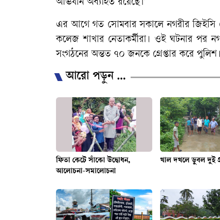
অভিযান অব্যাহত রয়েছে।’
এর আগে গত সোমবার সকালে নগরীর জিইসি মো
কলেজ শাখার নেতাকর্মীরা। ওই ঘটনার পর ন
সংগঠনের অন্তত ৭০ জনকে গ্রেপ্তার করে পুলিশ
আরো পড়ুন ...
ফিতা কেটে সাঁকো উদ্বোধন,
খাল দখলে ডুবল দুই গ্
আলোচনা-সমালোচনা