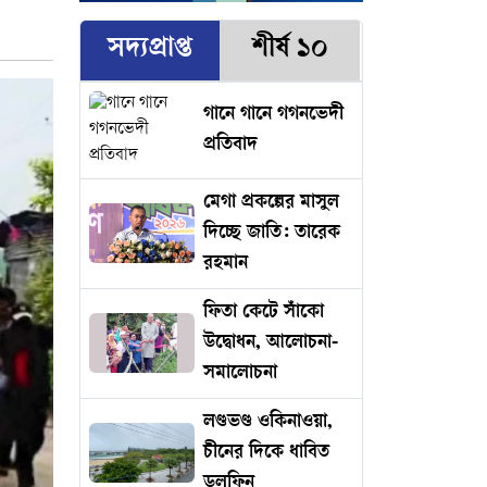
সদ্যপ্রাপ্ত
শীর্ষ ১০
গানে গানে গগনভেদী
প্রতিবাদ
মেগা প্রকল্পের মাসুল
দিচ্ছে জাতি: তারেক
রহমান
ফিতা কেটে সাঁকো
উদ্বোধন, আলোচনা-
সমালোচনা
লণ্ডভণ্ড ওকিনাওয়া,
চীনের দিকে ধাবিত
ডলফিন