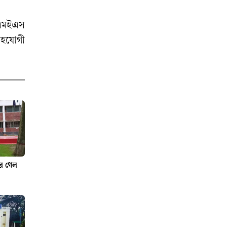
বাংলাদেশের
লোকনৃত্যের বিচিত্র
 এমইএস
জগৎ
সহযোগী
বিনামূল্যে সীমাহীন
চ্যাটের সুযোগ দিচ্ছে
চ্যাটজিপিটি
রে গেল