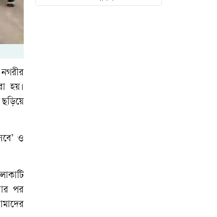
খাল দখলে ডুবল দুই
গ্রাম
নিজস্ব অর্থায়নে সড়ক
সংস্কার করলেন মেম্বার
ে নগরীর
প্রার্থী
রা হয়।
ে ছড়িয়ে
সামান্য টাকার বিরোধে
ঝরে গেল একটি প্রাণ
সবে’ ও
যানজট নিরসনে
এলাকাটি
প্রশাসনের তৎপরতা
সার পর
আমাদের
মাটির টানে নাচ: