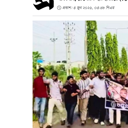
প্রকাশ: ৩ জুন ২০২৬, ০৩:৪৮ পিএম