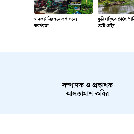
যানজট নিরসনে প্রশাসনের
কুঠিবাড়িতে থৈথৈ পান
তৎপরতা
কেউ নেই?
সম্পাদক ও প্রকাশক
আলতামাশ কবির