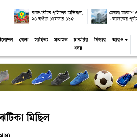
রাজধানীতে পুলিশের অভিযান,
মেঘলা আকাশ ও
২৪ ঘণ্টায় গ্রেফতার ৪৮৫
: আজকের পূর্ব
িনোদন
খেলা
সাহিত্য
মতামত
চাকরির
ফিচার
আরও
খবর
ের ঝটিকা মিছিল
্রাম)