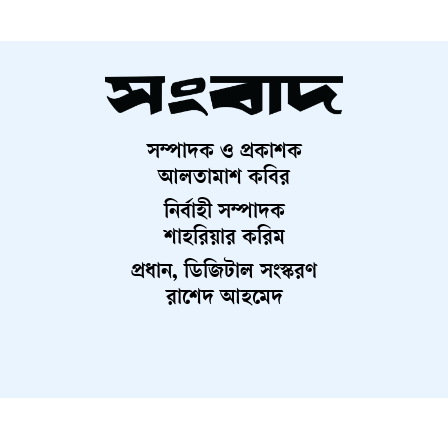
ভূমিকা পালন করবে—এ বিষয়ে বিশ্লেষকদের মধ্যে ঐকমত্য রয়েছে।
তবে বর্তমান বাস্তবতায় বিশ্বের নেতৃত্ব কোনো একক দেশের হাতে
কেন্দ্রীভূত হওয়ার সম্ভাবনা কম। বরং একাধিক প্রভাবশালী শক্তির
সহাবস্থানে একটি বহুমাত্রিক ক্ষমতার ভারসাম্য গড়ে উঠতে পারে,
যেখানে ভারত ও চীন নিঃসন্দেহে চালকের আসনে থাকবে।
সম্পাদক ও প্রকাশক
আলতামাশ কবির
নির্বাহী সম্পাদক
শাহরিয়ার করিম
প্রধান, ডিজিটাল সংস্করণ
রাশেদ আহমেদ
About Us
Contact Us
Terms And Condition